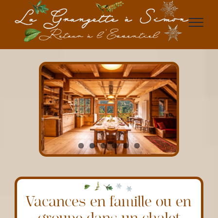
Passer
au
contenu
Vacances en famille ou en
groupe dans un chalet